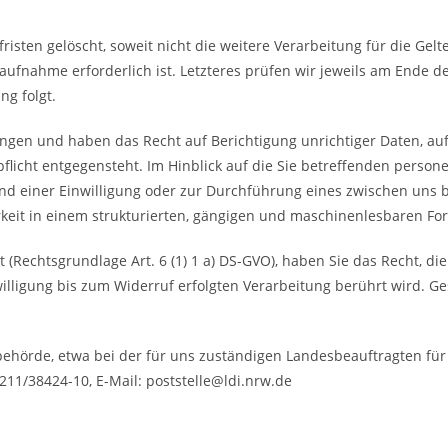
isten gelöscht, soweit nicht die weitere Verarbeitung für die G
ufnahme erforderlich ist. Letzteres prüfen wir jeweils am Ende de
g folgt.
angen und haben das Recht auf Berichtigung unrichtiger Daten, au
licht entgegensteht. Im Hinblick auf die Sie betreffenden person
nd einer Einwilligung oder zur Durchführung eines zwischen uns 
rkeit in einem strukturierten, gängigen und maschinenlesbaren Fo
 (Rechtsgrundlage Art. 6 (1) 1 a) DS-GVO), haben Sie das Recht, die
illigung bis zum Widerruf erfolgten Verarbeitung berührt wird. Ge
behörde, etwa bei der für uns zuständigen Landesbeauftragten fü
0211/38424-10, E-Mail: poststelle@ldi.nrw.de