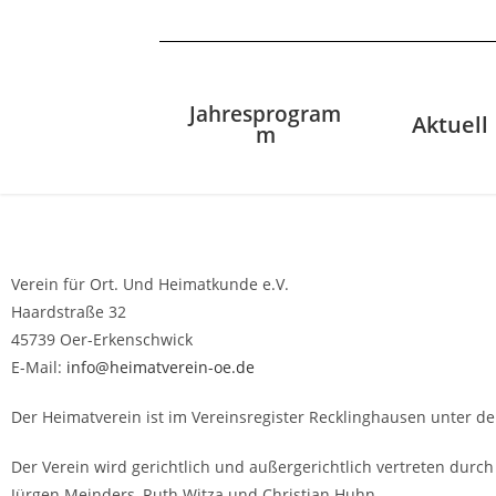
Jahresprogram
Aktuell
m
Verein für Ort. Und Heimatkunde e.V.
Haardstraße 32
45739 Oer-Erkenschwick
E-Mail:
info@heimatverein-oe.de
Der Heimatverein ist im Vereinsregister Recklinghausen unter de
Der Verein wird gerichtlich und außergerichtlich vertreten durc
Jürgen Meinders, Ruth Witza und Christian Huhn